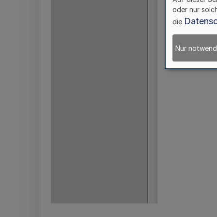
oder nur solc
Datensc
die
Nur notwend