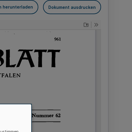
n herunterladen
Dokument ausdrucken
zustimmen,