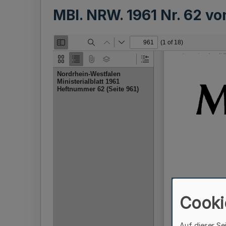
MBl. NRW. 1961 Nr. 62 v
Cooki
Auf dieser Se