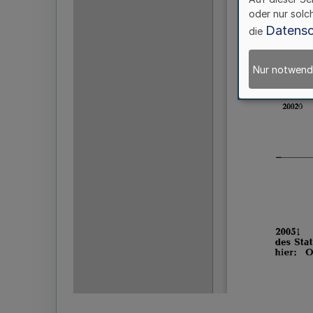
oder nur solc
Datensc
die
Nur notwend