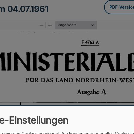
om
04.07.1961
PDF-Versio
e-Einstellungen
ite werden Cookies verwendet. Sie können entweder allen Cookies 