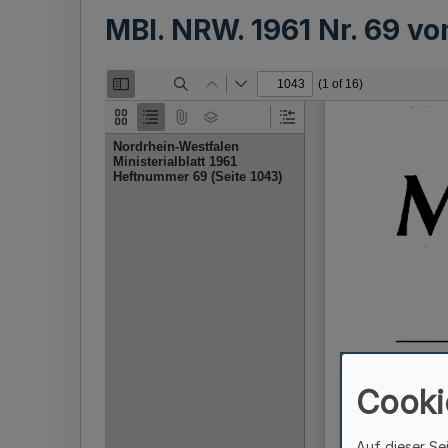
MBl. NRW. 1961 Nr. 69 v
Cooki
Auf dieser Se