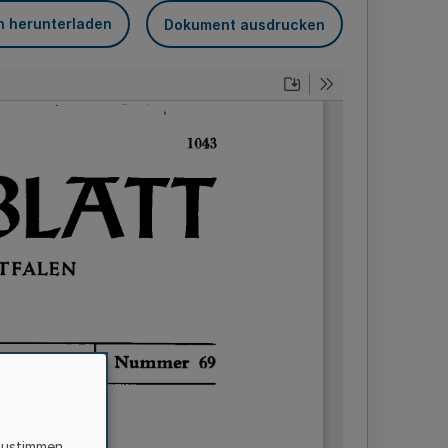
n herunterladen
Dokument ausdrucken
zustimmen,