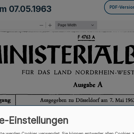
vom
07.05.1963
PDF-Versio
e-Einstellungen
ite werden Cookies verwendet. Sie können entweder allen Cookies 