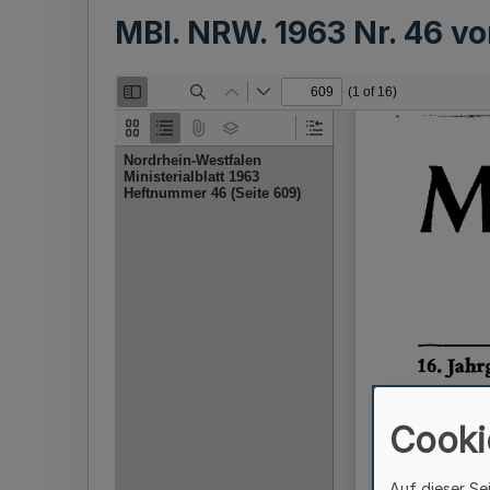
MBl. NRW. 1963 Nr. 46 
Cooki
Auf dieser Se