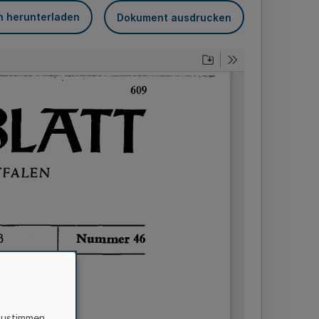
n herunterladen
Dokument ausdrucken
zustimmen,