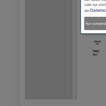
oder nur solc
Datensc
die
Nur notwend