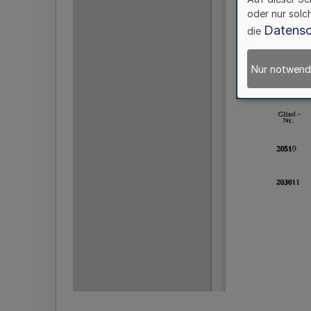
oder nur solc
Datensc
die
Nur notwend