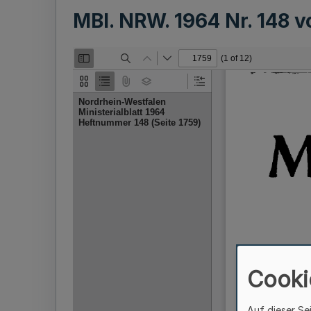
MBl. NRW. 1964 Nr. 148 
Cooki
Auf dieser Se