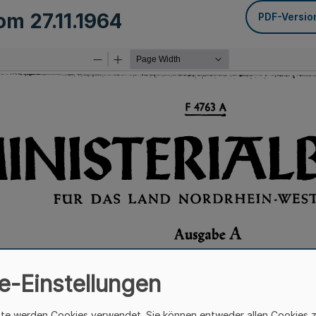
vom
27.11.1964
PDF-Versio
e-Einstellungen
ite werden Cookies verwendet. Sie können entweder allen Cookies 