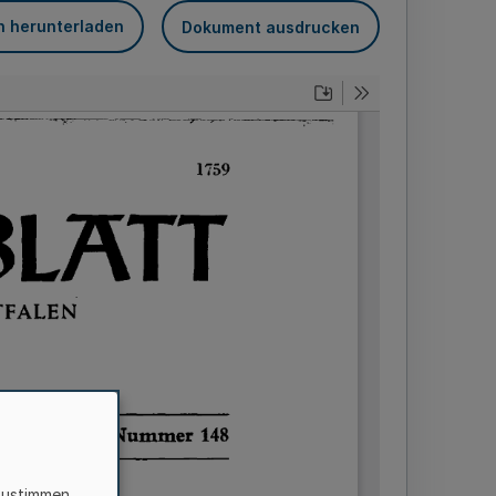
n herunterladen
Dokument ausdrucken
zustimmen,