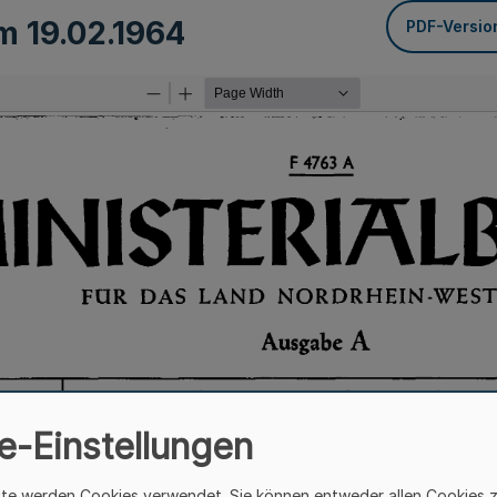
om
19.02.1964
PDF-Versio
e-Einstellungen
ite werden Cookies verwendet. Sie können entweder allen Cookies 