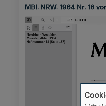
MBl. NRW. 1964 Nr. 18 v
Cooki
Auf dieser Se