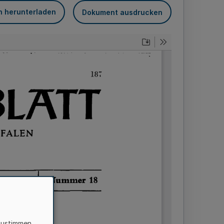
n herunterladen
Dokument ausdrucken
zustimmen,