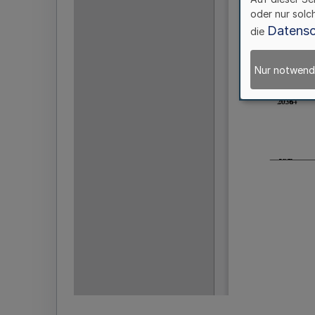
oder nur solc
Datensc
die
Nur notwend