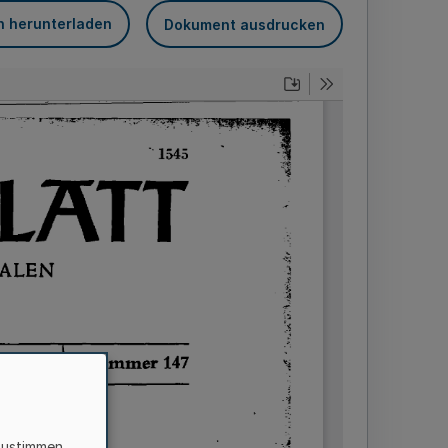
n herunterladen
Dokument ausdrucken
zustimmen,