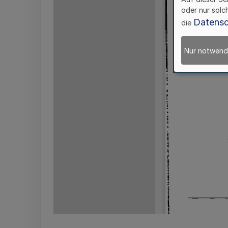
oder nur solc
Datensc
die
Nur notwend