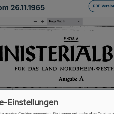
vom
26.11.1965
PDF-Versio
e-Einstellungen
ite werden Cookies verwendet. Sie können entweder allen Cookies 