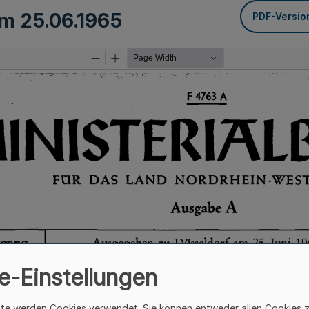
om
25.06.1965
PDF-Versio
e-Einstellungen
ite werden Cookies verwendet. Sie können entweder allen Cookies 