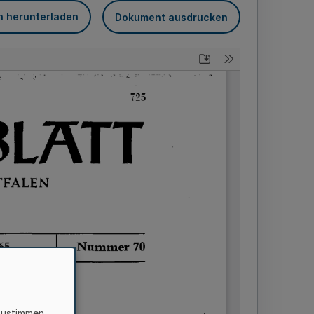
n herunterladen
Dokument ausdrucken
zustimmen,