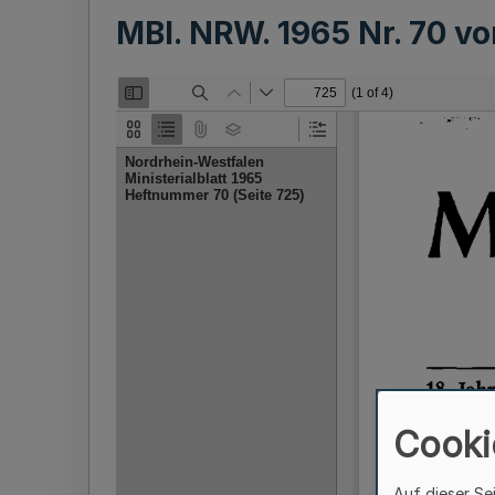
MBl. NRW. 1965 Nr. 70 v
Cooki
Auf dieser Se