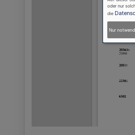
oder nur solc
Datensc
die
Nur notwend