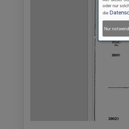
oder nur solc
Datensc
die
Nur notwend