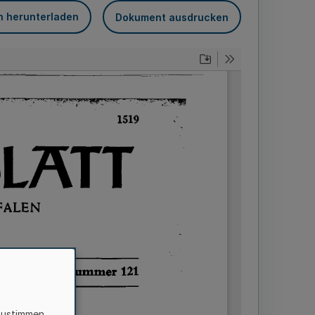
n herunterladen
Dokument ausdrucken
zustimmen,