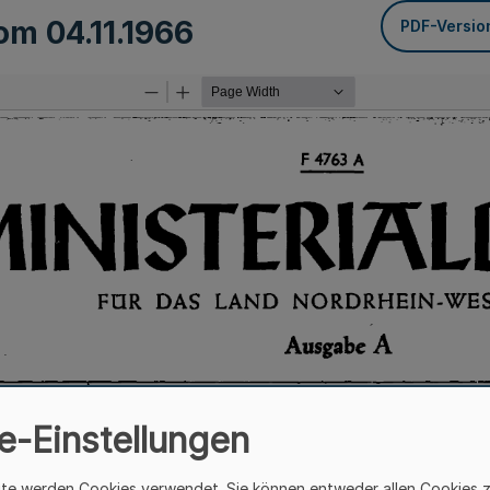
vom
04.11.1966
PDF-Versio
e-Einstellungen
ite werden Cookies verwendet. Sie können entweder allen Cookies 