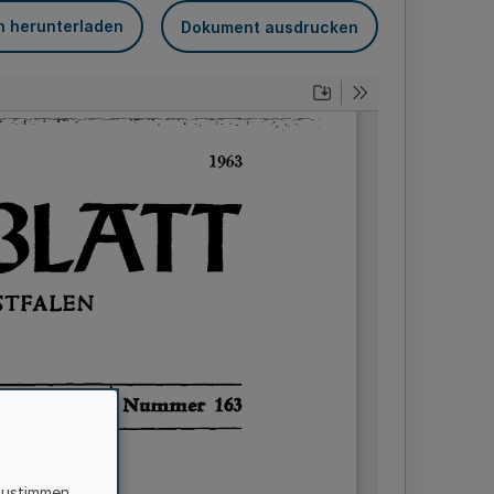
n herunterladen
Dokument ausdrucken
zustimmen,