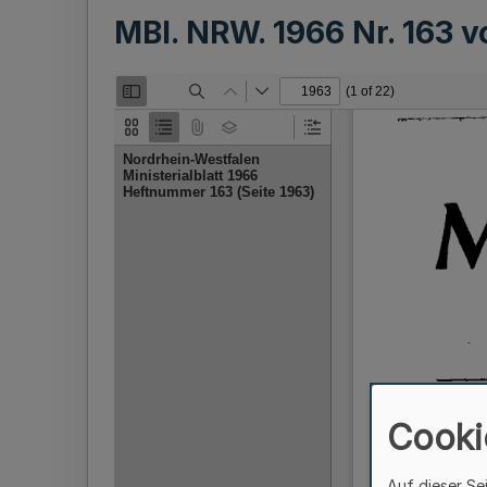
MBl. NRW. 1966 Nr. 163 
Cooki
Auf dieser Se