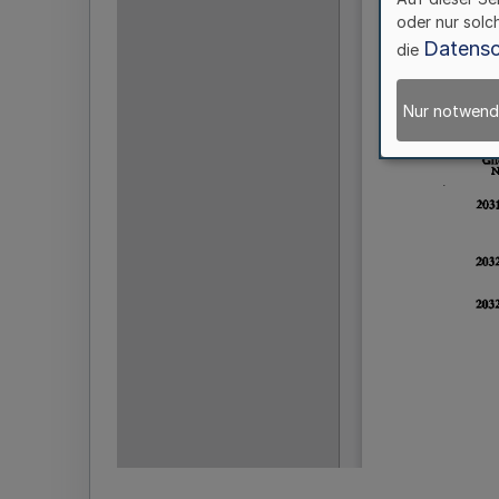
oder nur solc
Datensc
die
Nur notwend