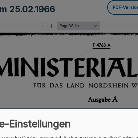
vom
25.02.1966
PDF-Versio
e-Einstellungen
ite werden Cookies verwendet. Sie können entweder allen Cookies 