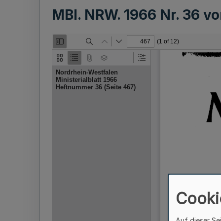
MBl. NRW. 1966 Nr. 36 
Cooki
Auf dieser Se