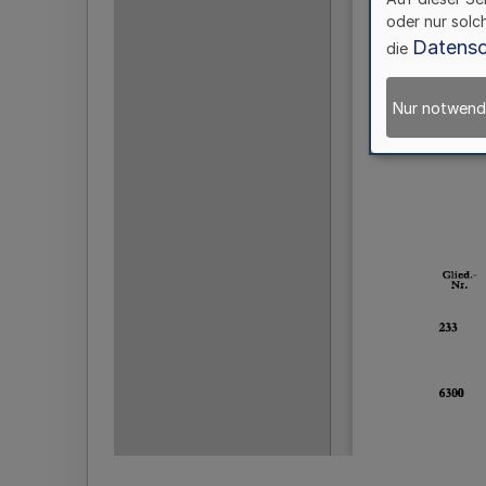
oder nur solc
Datensc
die
Nur notwend