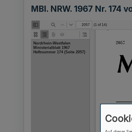
MBl. NRW. 1967 Nr. 174 
Cooki
Auf dieser Se