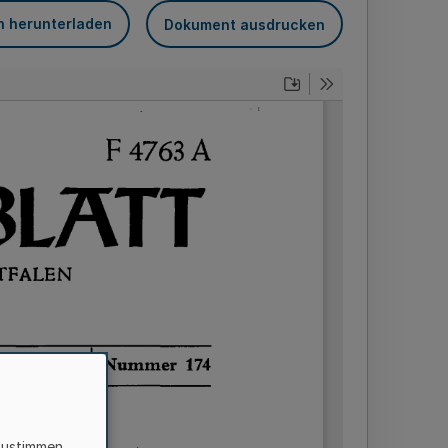
n herunterladen
Dokument ausdrucken
zustimmen,