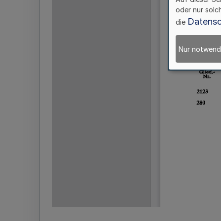
oder nur solc
Datensc
die
Nur notwend