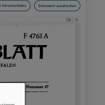
n herunterladen
Dokument ausdrucken
zustimmen,