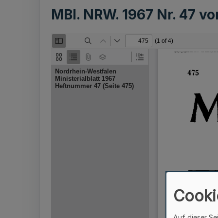
MBl. NRW. 1967 Nr. 47 v
Cooki
Auf dieser Se