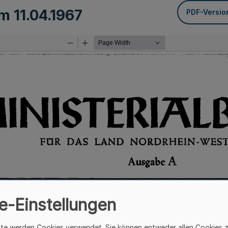
om
11.04.1967
PDF-Versio
e-Einstellungen
ite werden Cookies verwendet. Sie können entweder allen Cookies 