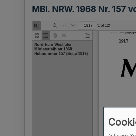
MBl. NRW. 1968 Nr. 157 
Cooki
Auf dieser Se