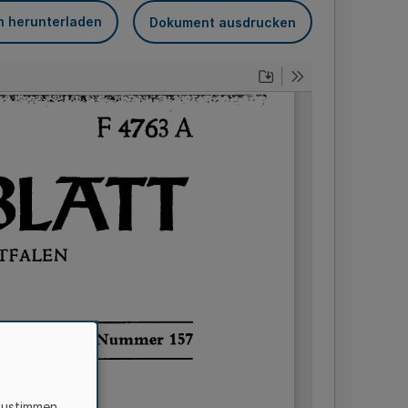
n herunterladen
Dokument ausdrucken
zustimmen,