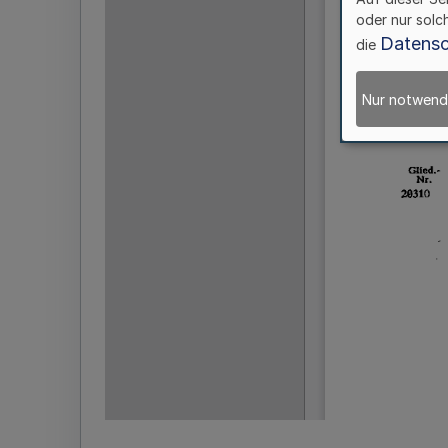
oder nur solc
Datensc
die
Nur notwend