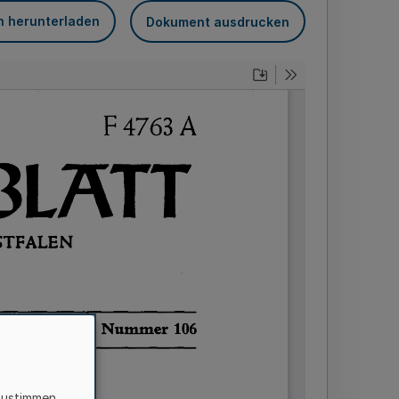
n herunterladen
Dokument ausdrucken
zustimmen,