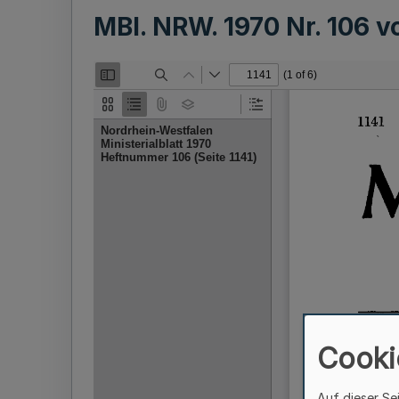
MBl. NRW. 1970 Nr. 106 
Cooki
Auf dieser Se