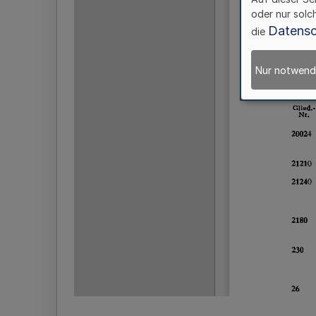
oder nur solc
Datensc
die
Nur notwend