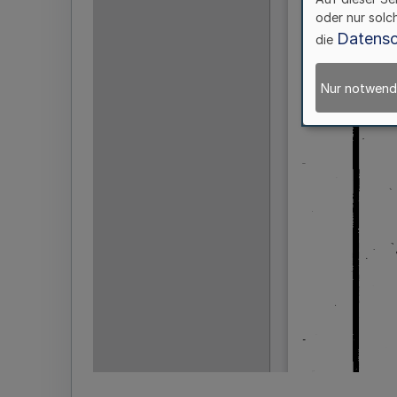
oder nur solc
Datensc
die
Nur notwend