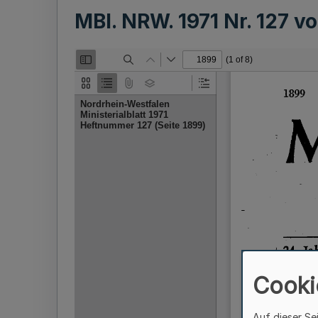
MBl. NRW. 1971 Nr. 127 
Cooki
Auf dieser Se