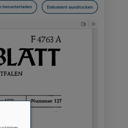
n herunterladen
Dokument ausdrucken
zustimmen,