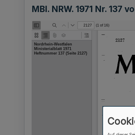
MBl. NRW. 1971 Nr. 137 
Cooki
Auf dieser Se