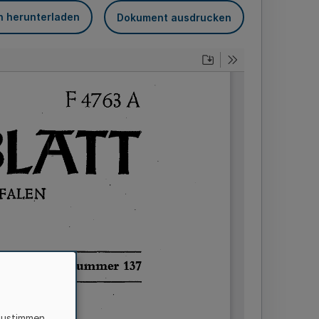
n herunterladen
Dokument ausdrucken
zustimmen,