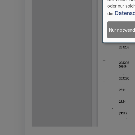
oder nur solc
Datensc
die
Nur notwend