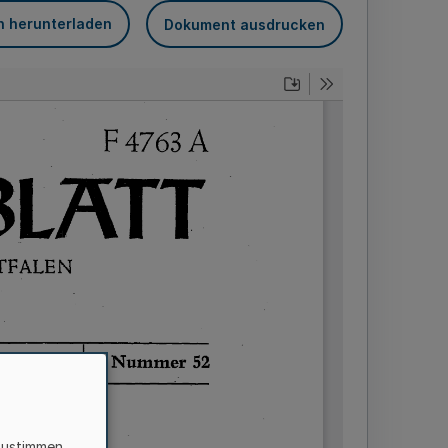
n herunterladen
Dokument ausdrucken
zustimmen,