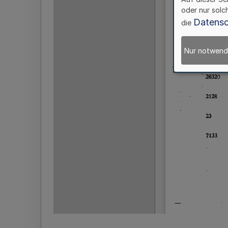
oder nur solc
Datensc
die
Nur notwend