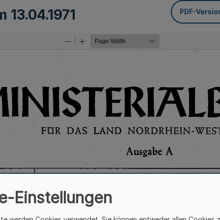
om
13.04.1971
PDF-Versio
e-Einstellungen
ite werden Cookies verwendet. Sie können entweder allen Cookies 