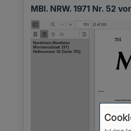
MBl. NRW. 1971 Nr. 52 v
Cooki
Auf dieser Se