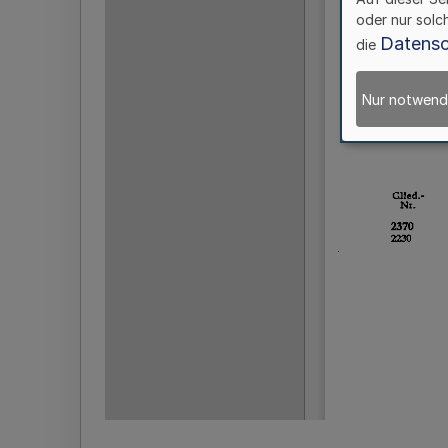
oder nur solc
Datensc
die
Nur notwend