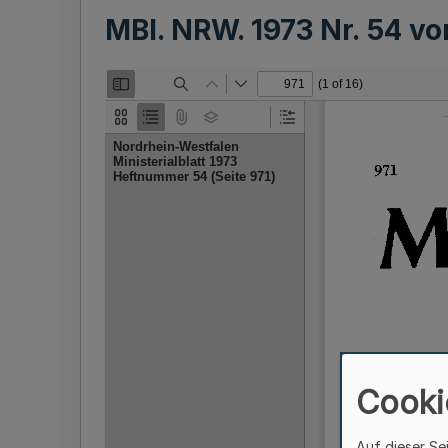
MBl. NRW. 1973 Nr. 54 v
Cooki
Auf dieser Se