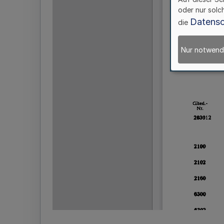
oder nur solc
Datensc
die
Nur notwend