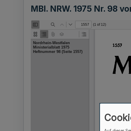
MBl. NRW. 1975 Nr. 98 v
Cooki
Auf dieser Se