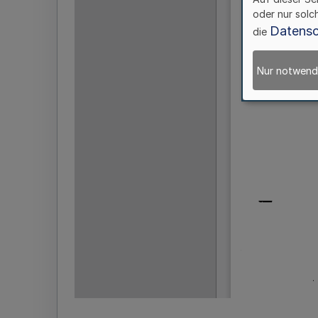
oder nur solc
Datensc
die
Nur notwend