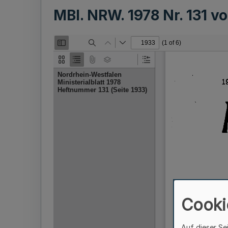
MBl. NRW. 1978 Nr. 131 
Cooki
Auf dieser Se