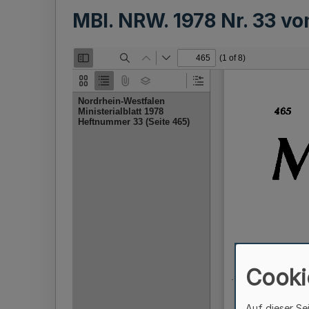
MBl. NRW. 1978 Nr. 33 v
Cooki
Auf dieser Se