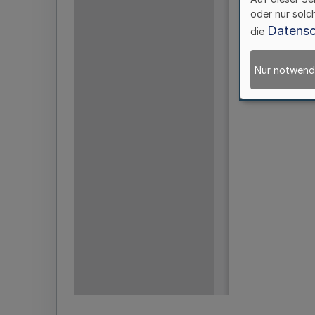
oder nur solc
Datensc
die
Nur notwend