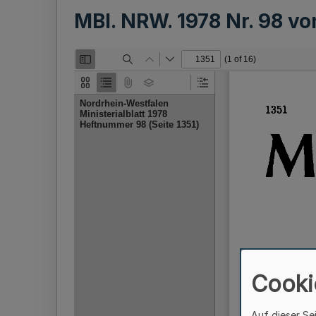
MBl. NRW. 1978 Nr. 98 v
Cooki
Auf dieser Se