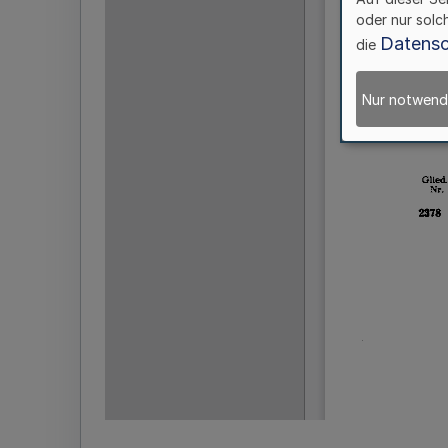
oder nur solc
Datensc
die
Nur notwend