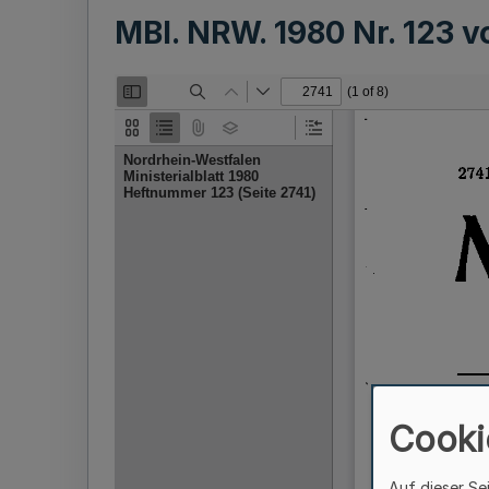
MBl. NRW. 1980 Nr. 123 
Cooki
Auf dieser Se