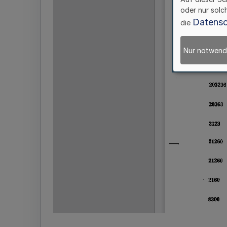
oder nur solc
Datensc
die
Nur notwend