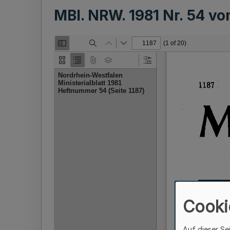
MBl. NRW. 1981 Nr. 54 v
Cooki
Auf dieser Se