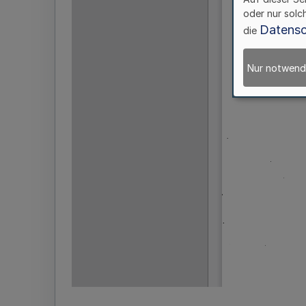
oder nur solc
Datensc
die
Nur notwend