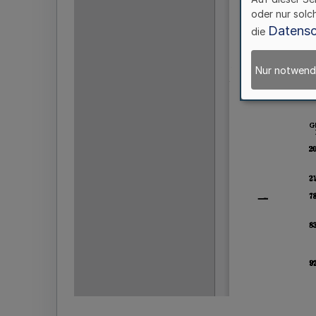
oder nur solc
Datensc
die
Nur notwend