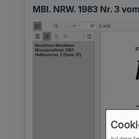
MBl. NRW. 1983 Nr. 3 vo
Cooki
Auf dieser Se