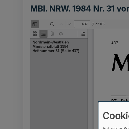
MBl. NRW. 1984 Nr. 31 v
Cooki
Auf dieser Se