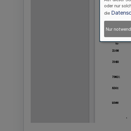
oder nur solc
Datensc
die
Nur notwend