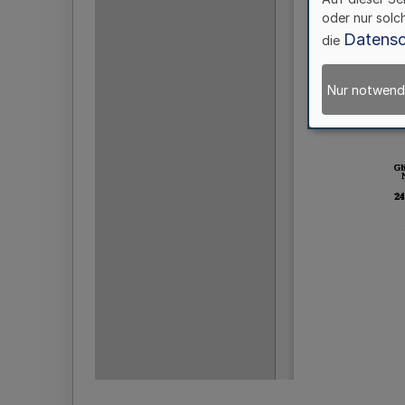
oder nur solc
Datensc
die
Nur notwend