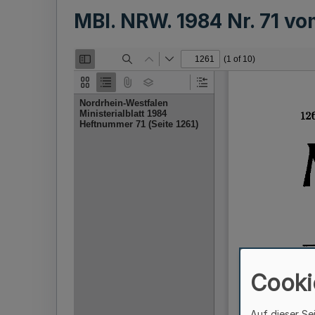
MBl. NRW. 1984 Nr. 71 v
Cooki
Auf dieser Se