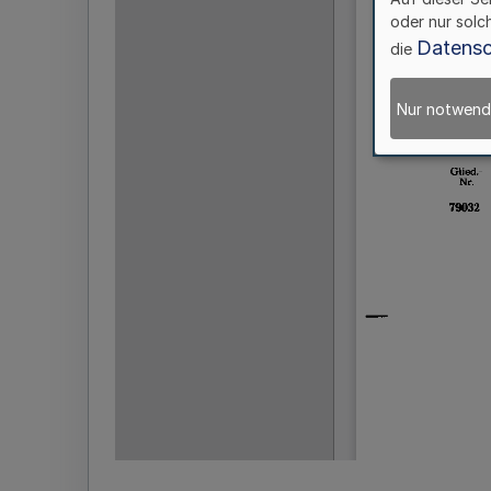
oder nur solc
Datensc
die
Nur notwend