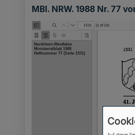
MBl. NRW. 1988 Nr. 77 v
Cooki
Auf dieser Se