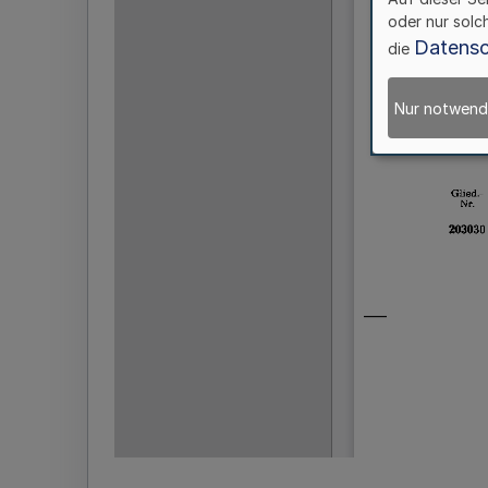
oder nur solc
Datensc
die
Nur notwend