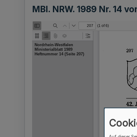
MBl. NRW. 1989 Nr. 14 v
Cooki
Auf dieser Se