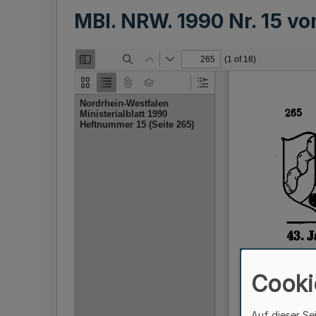
MBl. NRW. 1990 Nr. 15 v
Cooki
Auf dieser Se