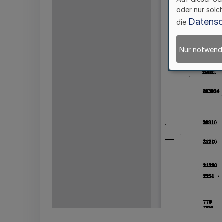
oder nur solc
Datensc
die
Nur notwend