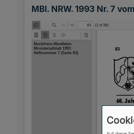
MBl. NRW. 1993 Nr. 7 vo
Cooki
Auf dieser Se