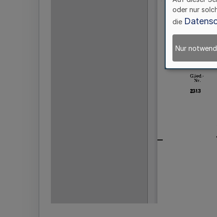
oder nur solc
Datensc
die
Nur notwend