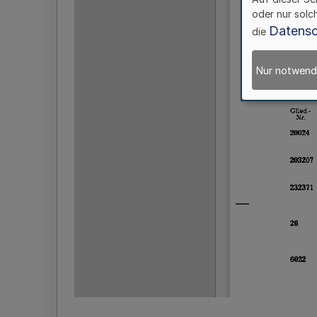
oder nur solc
Datensc
die
Nur notwend