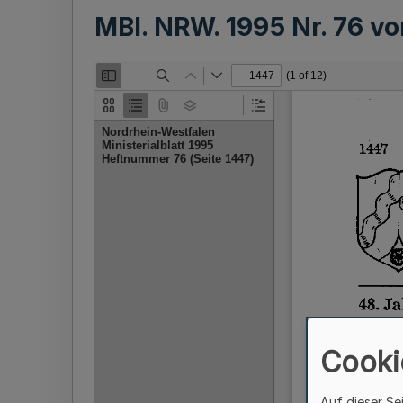
MBl. NRW. 1995 Nr. 76 v
Cooki
Auf dieser Se