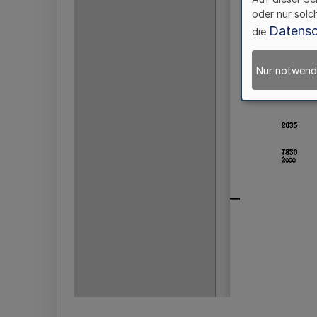
oder nur solc
Datensc
die
Nur notwend