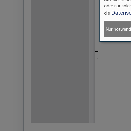
oder nur solc
Datensc
die
Nur notwend