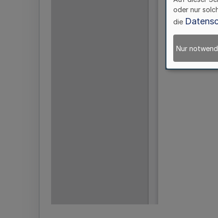
oder nur solc
Datensc
die
Nur notwend