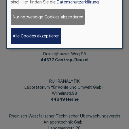
sind. Hier finden Sie die
Datenschutzerklärung
Umwelt Control
Lünen GmbH
Nur notwendige Cookies akzeptieren
Brunnenstr. 138
44536 Lünen
Alle Cookies akzeptieren
Edelhoff Entsorgung
Süd - West GmbH & Co.
Deininghauser Weg 95
44577 Castrop-Rauxel
RUHRANALYTIK
Laboratorium für Kohle und Umwelt GmbH
Wilhelmstr.98
44649 Herne
Rheinisch-Westfälischer Technischer Überwachungsverein
Anlagentechnik GmbH
Langemarkstr. 20