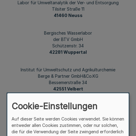
Labor für Umweltanalytik der Ver- und Entsorgung
Tilsiter Straße 11
41460 Neuss
Bergisches Wasserlabor
der BTV GmbH
Schützenstr. 34
42281 Wuppertal
Institut für Umweltschutz und Agrikulturchemie
Berge & Partner GmbH&Co.KG
Bessemerstraße 34
42551 Velbert
Cookie-Einstellungen
Institut Fresenius
Chem. u. biol. Laboratorien GmbH Labor Dortmund
Auf dieser Seite werden Cookies verwendet. Sie können
Hauert 9
entweder allen Cookies zustimmen, oder nur solchen,
44227 Dortmund
die für die Verwendung der Seite zwingend erforderlich