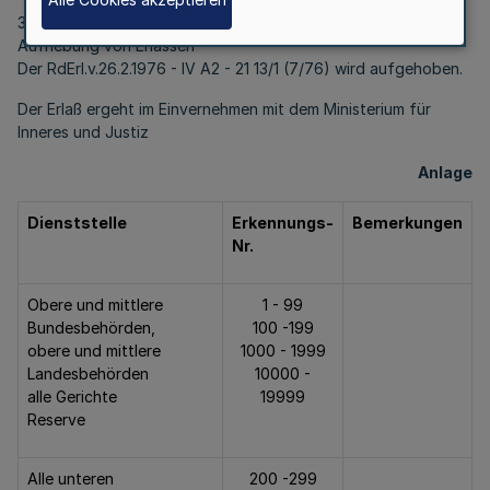
3.
Aufhebung von Erlassen
Der RdErl.v.26.2.1976 - IV A2 - 21 13/1 (7/76) wird aufgehoben.
Der Erlaß ergeht im Einvernehmen mit dem Ministerium für
Inneres und Justiz
Anlage
Dienststelle
Erkennungs-
Bemerkungen
Nr.
Obere und mittlere
1 - 99
Bundesbehörden,
100 -199
obere und mittlere
1000 - 1999
Landesbehörden
10000 -
alle Gerichte
19999
Reserve
Alle unteren
200 -299