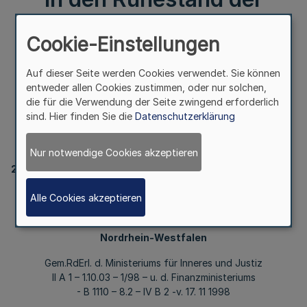
Beamten und Richter im
Cookie-Einstellungen
Lande Nordrhein-
Auf dieser Seite werden Cookies verwendet. Sie können
entweder allen Cookies zustimmen, oder nur solchen,
Westfalen
die für die Verwendung der Seite zwingend erforderlich
sind. Hier finden Sie die
Datenschutzerklärung
I.
Nur notwendige Cookies akzeptieren
20300
Verwaltungsverordnung
Alle Cookies akzeptieren
über die Ernennung, die Entlassung und den Eintritt
in den Ruhestand der Beamten und Richter im Lande
Nordrhein-Westfalen
Gem.RdErl. d. Ministeriums für Inneres und Justiz
II A 1 – 1.10.03 – 1/98 – u. d. Finanzministeriums
- B 1110 – 8.2 – IV B 2 -v. 17. 11 1998