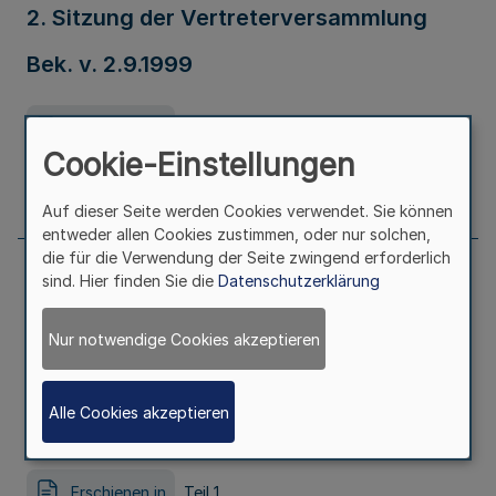
2. Sitzung der Vertreterversammlung
Bek. v. 2.9.1999
Erschienen in
Teil 1
Cookie-Einstellungen
Seite
1070
Auf dieser Seite werden Cookies verwendet. Sie können
entweder allen Cookies zustimmen, oder nur solchen,
die für die Verwendung der Seite zwingend erforderlich
sind. Hier finden Sie die
Datenschutzerklärung
Sitzung der Verbandsversammlung des
Zweckverbandes Verkehrsverbund
Nur notwendige Cookies akzeptieren
Rhein-Ruhr (VRR) am 30. September
Alle Cookies akzeptieren
1999
Erschienen in
Teil 1