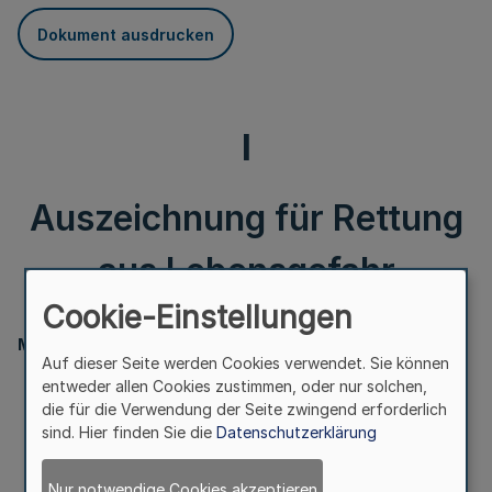
Dokument ausdrucken
I
Auszeichnung für Rettung
aus Lebensgefahr
Cookie-Einstellungen
Ministerpräsident
Auf dieser Seite werden Cookies verwendet. Sie können
Auszeichnung
entweder allen Cookies zustimmen, oder nur solchen,
für Rettung aus Lebensgefahr
die für die Verwendung der Seite zwingend erforderlich
sind. Hier finden Sie die
Datenschutzerklärung
Bek. d. Ministerpräsidenten vom 23.12.1999 -
AZ: I B 4 - 130 - 5/70
Nur notwendige Cookies akzeptieren