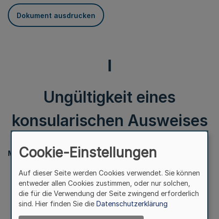
Dokument ausdrucken
I
Ungültigkeit eines
konsularischen Ausweises
Cookie-Einstellungen
Ministerpräsident
Ungültigkeit
Auf dieser Seite werden Cookies verwendet. Sie können
eines konsularischen Ausweises
entweder allen Cookies zustimmen, oder nur solchen,
die für die Verwendung der Seite zwingend erforderlich
Bek. d. Ministerpräsidenten vom 29.1.1999 -
sind. Hier finden Sie die
Datenschutzerklärung
A B 6-416 - 81