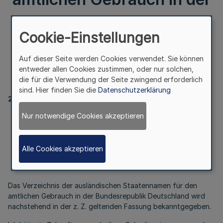
Bundesrepublik
Cookie-Einstellungen
Deutschland
Auf dieser Seite werden Cookies verwendet. Sie können
entweder allen Cookies zustimmen, oder nur solchen,
die für die Verwendung der Seite zwingend erforderlich
I.
sind. Hier finden Sie die
Datenschutzerklärung
20020
Nur notwendige Cookies akzeptieren
Verzeichnis
der ausländischen Staatennamen
für den amtlichen Gebrauch
in der Bundesrepublik Deutschland
Alle Cookies akzeptieren
RdErl. d. Innenministeriums v. 15.7.1999 -V B 5/17-10.141
Das Verzeichnis der ausländischen Staatennamen für den
amtlichen Gebrauch in der Bundesrepublik Deutschland wird
nachstehend in der z. Z. geltenden Fassung bekanntgegeben.