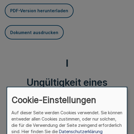
PDF-Version herunterladen
Dokument ausdrucken
I
Ungültigkeit eines
Ausweises für Mitglieder
Cookie-Einstellungen
des Konsularkorps
Auf dieser Seite werden Cookies verwendet. Sie können
entweder allen Cookies zustimmen, oder nur solchen,
die für die Verwendung der Seite zwingend erforderlich
Ungültigkeit eines Ausweises
sind. Hier finden Sie die
Datenschutzerklärung