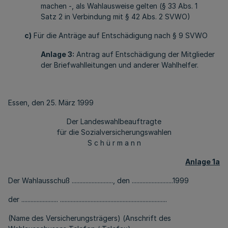
machen -, als Wahlausweise gelten (§ 33 Abs. 1
Satz 2 in Verbindung mit § 42 Abs. 2 SVWO)
c)
Für die Anträge auf Entschädigung nach § 9 SVWO
Anlage 3:
Antrag auf Entschädigung der Mitglieder
der Briefwahlleitungen und anderer Wahlhelfer.
Essen, den 25. März 1999
Der Landeswahlbeauftragte
für die Sozialversicherungswahlen
S c h ü r m a n n
Anlage 1a
Der Wahlausschuß ..........................., den ...........................1999
der ........................ ......................................................................
(Name des Versicherungsträgers) (Anschrift des