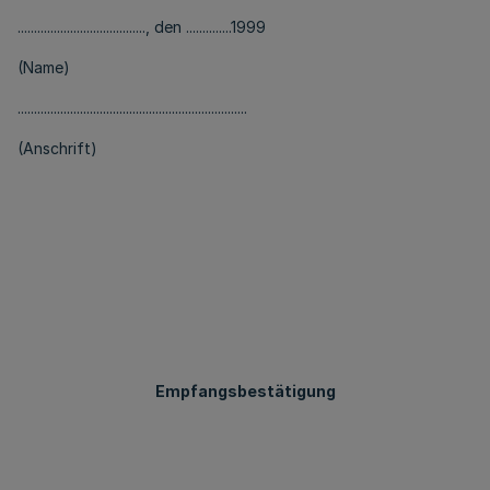
......................................., den ..............1999
(Name)
......................................................................
(Anschrift)
Empfangsbestätigung