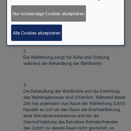
Wird die Behandlung der Wahlbriefe unterbrochen,
so ist sicherzustellen, daß nichts geschehen kann,
Nur notwendige Cookies akzeptieren
was geeignet ist, ein unrichtiges Wahlergebnis
herbeizuführen oder das Wahlergebnis zu
verfälschen.
Alle Cookies akzeptieren
2.
Die Wahlleitung sorgt für Ruhe und Ordnung
während der Behandlung der Wahlbriefe.
3.
Die Behandlung der Wahlbriefe und die Ermittlung
des Wahlergebnisses sind öffentlich. Während dieser
Zeit hat jedermann zum Raum der Wahlleitung Zutritt.
Handelt es sich um den Raum der Briefwahlleitung
einer Betriebskrankenkasse und hat die
Geschäftsleitung des Betriebes Betriebsfremden
den Zutritt zu diesem Raum nicht gestattet, so