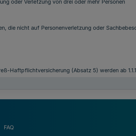
ung oder Verletzung von drei oder mehr Personen
, die nicht auf Personenverletzung oder Sachbebesc
ß-Haftpflichtversicherung (Absatz 5) werden ab 1.1.1
schäden
 Tötung oder Verletzung von drei oder mehr Personen
 Vermögensschäden.
FAQ
 wird ab 1.1.1999 eine zweite Alternative mit erhöhten