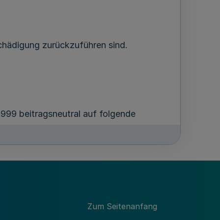
hädigung zurückzuführen sind.
999 beitragsneutral auf folgende
Zum Seitenanfang
 Deckungssummen eingeführt, die eine