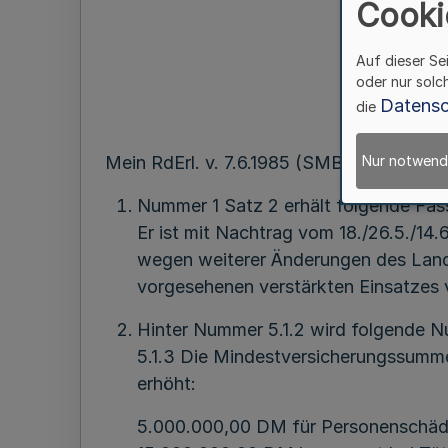
Cooki
Auf dieser Se
oder nur solc
Datensc
die
Mein RdErl. v. 7.6.1985 (SMBl. NW. 20320
Nur notwend
Nummer 1 Satz 2 erhält folgende Fas
Er ist mit Nachtrag vom 18./26.5./14.
wegen weiterer Änderungen des Land
vorgesehenen verstärkten Einsatzes 
Hinter Nummer 5.1.2 wird folgende N
5.1.3 Die Mindestversicherungssumme
erhöht:
5.000.000,00 DM für Personenschä