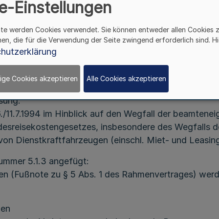
e-Einstellungen
der Halter privater Kraftfahrzeuge und
der Fahrer von Dienstkraftfahrzeugen
ite werden Cookies verwendet. Sie können entweder allen Cookies 
hen, die für die Verwendung der Seite zwingend erforderlich sind. Hi
RdErl. d. Finanzministeriums v. 16.12.1998 -
hutzerklärung
B 2713 -1.1.4 - IV A 3
6) wird wie folgt geändert:
ige Cookies akzeptieren
Alle Cookies akzeptieren
sung:
6./11.7.1994 im Hinblick auf den Wegfall der beamtene
esreisekostengesetzes, insbesondere des Wegfalls d
von Dienstkraftfahrzeugen (einschl. Miet- und Leasi
ummer 5.1.3 angefügt:
n (Fußnote zu § 5 Abs. 1 des Rahmenvertrages) werde
den