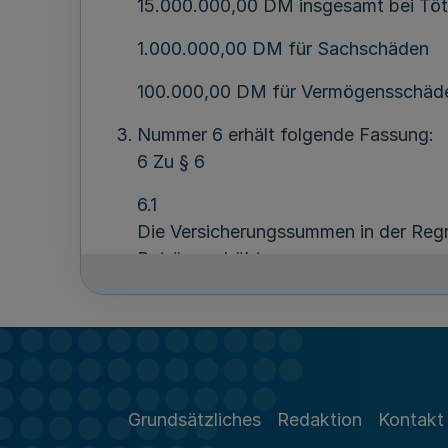
15.000.000,00 DM insgesamt bei Töt
1.000.000,00 DM für Sachschäden
100.000,00 DM für Vermögensschäden
Nummer 6 erhält folgende Fassung:
6 Zu § 6
6.1
Die Versicherungssummen in der Regre
Beträge erhöht:
bis 10.000.000,00 DM für Personen
bis 20.000.000,00 DM insgesamt bei
bis 3.000.000,00 DM für Sach- und
6.2
Grundsätzliches
Redaktion
Kontakt
In der Unfallversicherung (Absatz 6)