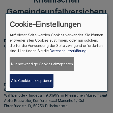
Gemeindeunfallversicheru
ngsverbandes
Cookie-Einstellungen
Auf dieser Seite werden Cookies verwendet. Sie können
entweder allen Cookies zustimmen, oder nur solchen,
Rheinischer
die für die Verwendung der Seite zwingend erforderlich
Gemeindeunfallversicherungsverband
sind. Hier finden Sie die
Datenschutzerklärung
1. Sitzung der Vertreterversammlung
- 9. Wahlperiode -des Rheinischen
Nur notwendige Cookies akzeptieren
Gemeindeunfallversicherungsverbandes
Bek. v. 20.4.1999
Alle Cookies akzeptieren
Die konstituierende 1. Sitzung der Vertreterversammlung des
Rheinischen Gmeindeunfallversicherungsverbandes - 9.
Wahlperiode - findet am 9.6.1999 im Rheinischen Museumsamt
Abtei Brauweiler, Konferenzsaal Marienhof / Ost,
Ehrenfriedstr. 19, 50259 Pulheim statt.