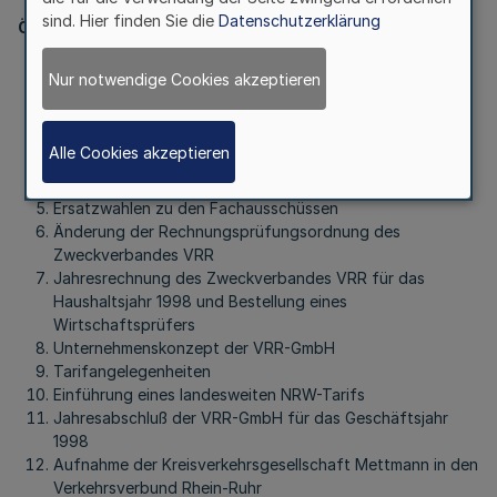
sind. Hier finden Sie die
Datenschutzerklärung
Öffentlicher Teil:
Genehmigung der Niederschrift über die Sitzung der
Nur notwendige Cookies akzeptieren
Verbandsversammlung am
9. Februar 1999
Anfragen und Mitteilungen
Alle Cookies akzeptieren
Sachstandsbericht des Zweckverbandes VRR
Bericht zur wirtschaftlichen Lage der VRR-GmbH
Ersatzwahlen zu den Fachausschüssen
Änderung der Rechnungsprüfungsordnung des
Zweckverbandes VRR
Jahresrechnung des Zweckverbandes VRR für das
Haushaltsjahr 1998 und Bestellung eines
Wirtschaftsprüfers
Unternehmenskonzept der VRR-GmbH
Tarifangelegenheiten
Einführung eines landesweiten NRW-Tarifs
Jahresabschluß der VRR-GmbH für das Geschäftsjahr
1998
Aufnahme der Kreisverkehrsgesellschaft Mettmann in den
Verkehrsverbund Rhein-Ruhr