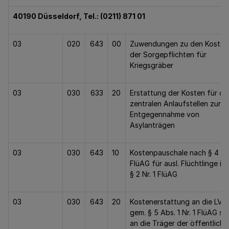
40190 Düsseldorf, Tel.: (0211) 871 01
03
020
643
00
Zuwendungen zu den Kosten
der Sorgepflichten für
Kriegsgräber
03
030
633
20
Erstattung der Kosten für di
zentralen Anlaufstellen zur
Entgegennahme von
Asylanträgen
03
030
643
10
Kostenpauschale nach § 4
FlüAG für ausl. Flüchtlinge i.S.
§ 2 Nr. 1 FlüAG
03
030
643
20
Kostenerstattung an die LV
gem. § 5 Abs. 1 Nr. 1 FlüAG so
an die Träger der öffentliche