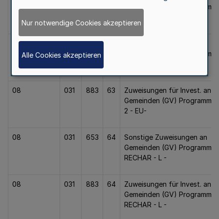
Gemeinden (GV) Programm Zi
2 - L -
Nur notwendige Cookies akzeptieren
08
031
653
63
Sonstige Zuweisungen an
Gemeinden (GV) Programm Zi
Alle Cookies akzeptieren
2 - EU -
08
031
883
63
Zuweisungen für Invest. an
Gemeinden (GV) Programm Zi
2 - EU-
08
031
653
64
Sonstige Zuweisungen an
Gemeinden (GV) Programm
RECHAR - L -
08
031
883
64
Zuweisungen für Invest. an
Gemeinden (GV) Programm
RECHAR - L -