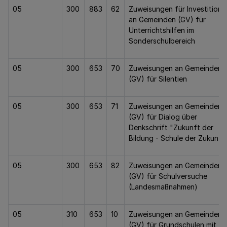
05
300
883
62
Zuweisungen für Investitione
an Gemeinden (GV) für
Unterrichtshilfen im
Sonderschulbereich
05
300
653
70
Zuweisungen an Gemeinden
(GV) für Silentien
05
300
653
71
Zuweisungen an Gemeinden
(GV) für Dialog über
Denkschrift "Zukunft der
Bildung - Schule der Zukunft
05
300
653
82
Zuweisungen an Gemeinden
(GV) für Schulversuche
(Landesmaßnahmen)
05
310
653
10
Zuweisungen an Gemeinden
(GV) für Grundschulen mit