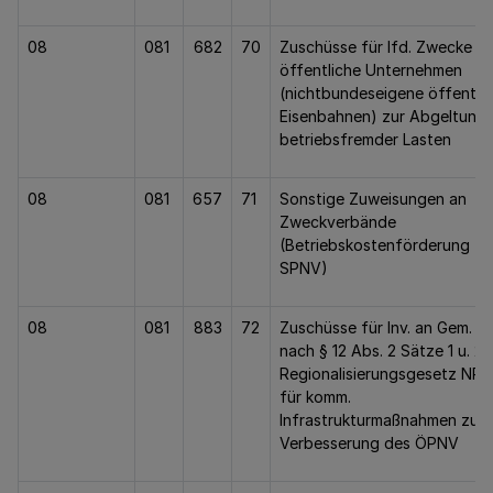
08
081
682
70
Zuschüsse für lfd. Zwecke a
öffentliche Unternehmen
(nichtbundeseigene öffentli
Eisenbahnen) zur Abgeltung
betriebsfremder Lasten
08
081
657
71
Sonstige Zuweisungen an
Zweckverbände
(Betriebskostenförderung
SPNV)
08
081
883
72
Zuschüsse für Inv. an Gem. (
nach § 12 Abs. 2 Sätze 1 u. 2
Regionalisierungsgesetz NR
für komm.
Infrastrukturmaßnahmen zur
Verbesserung des ÖPNV