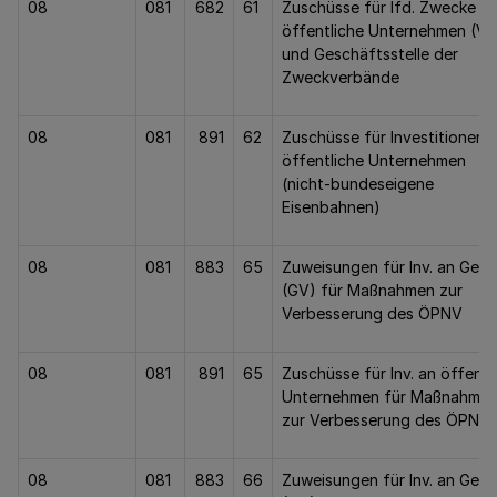
08
081
682
61
Zuschüsse für lfd. Zwecke a
öffentliche Unternehmen (V
und Geschäftsstelle der
Zweckverbände
08
081
891
62
Zuschüsse für Investitionen 
öffentliche Unternehmen
(nicht-bundeseigene
Eisenbahnen)
08
081
883
65
Zuweisungen für Inv. an Gem.
(GV) für Maßnahmen zur
Verbesserung des ÖPNV
08
081
891
65
Zuschüsse für Inv. an öffentl.
Unternehmen für Maßnahme
zur Verbesserung des ÖPNV
08
081
883
66
Zuweisungen für Inv. an Gem.