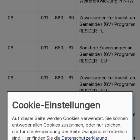
Weiterentwicklung in NRW
08
031
883
60
Zuweisungen für Invest. an
Gemeinden (GV) Programm
RESIDER - L -
08
031
653
61
Sonstige Zuweisungen an
Gemeinden (GV) Programm
RESIDER - EU -
08
031
883
61
Zuweisungen für Invest. an
Gemeinden (GV) Programm
RESIDER - EU -
Cookie-Einstellungen
08
031
653
62
Sonstige Zuweisungen an
Gemeinden (GV) Programm Zi
Auf dieser Seite werden Cookies verwendet. Sie können
2 - L -
entweder allen Cookies zustimmen, oder nur solchen,
die für die Verwendung der Seite zwingend erforderlich
08
031
883
62
Zuweisungen für Invest. an
sind. Hier finden Sie die
Datenschutzerklärung