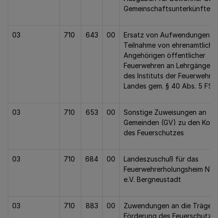
Gemeinschaftsunterkünfte
03
710
643
00
Ersatz von Aufwendungen be
Teilnahme von ehrenamtliche
Angehörigen öffentlicher
Feuerwehren an Lehrgängen
des Instituts der Feuerwehr 
Landes gem. § 40 Abs. 5 FS
03
710
653
00
Sonstige Zuweisungen an
Gemeinden (GV) zu den Kost
des Feuerschutzes
03
710
684
00
Landeszuschuß für das
Feuerwehrerholungsheim NW
e.V. Bergneustadt
03
710
883
00
Zuwendungen an die Träger 
Förderung des Feuerschutze