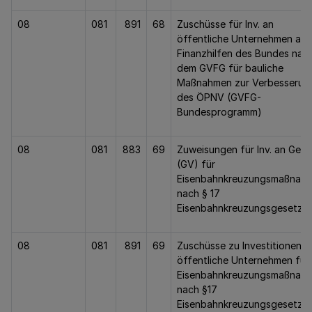
08
081
891
68
Zuschüsse für Inv. an
öffentliche Unternehmen aus
Finanzhilfen des Bundes nac
dem GVFG für bauliche
Maßnahmen zur Verbesserun
des ÖPNV (GVFG-
Bundesprogramm)
08
081
883
69
Zuweisungen für Inv. an Gem.
(GV) für
Eisenbahnkreuzungsmaßnah
nach § 17
Eisenbahnkreuzungsgesetz
08
081
891
69
Zuschüsse zu Investitionen a
öffentliche Unternehmen für
Eisenbahnkreuzungsmaßnah
nach §17
Eisenbahnkreuzungsgesetz