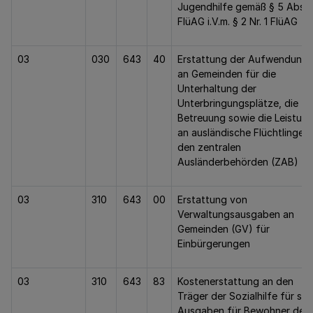
Jugendhilfe gemäß § 5 Abs. 
FlüAG i.V.m. § 2 Nr. 1 FlüAG
03
030
643
40
Erstattung der Aufwendung
an Gemeinden für die
Unterhaltung der
Unterbringungsplätze, die
Betreuung sowie die Leistun
an ausländische Flüchtlinge b
den zentralen
Ausländerbehörden (ZAB)
03
310
643
00
Erstattung von
Verwaltungsausgaben an
Gemeinden (GV) für
Einbürgerungen
03
310
643
83
Kostenerstattung an den
Träger der Sozialhilfe für sei
Ausgaben für Bewohner der