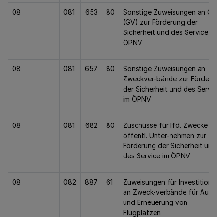
08
081
653
80
Sonstige Zuweisungen an Ge
(GV) zur Förderung der
Sicherheit und des Service im
ÖPNV
08
081
657
80
Sonstige Zuweisungen an
Zweckver-bände zur Förderu
der Sicherheit und des Servi
im ÖPNV
08
081
682
80
Zuschüsse für lfd. Zwecke a
öffentl. Unter-nehmen zur
Förderung der Sicherheit und
des Service im ÖPNV
08
082
887
61
Zuweisungen für Investitione
an Zweck-verbände für Aus
und Erneuerung von
Flugplätzen