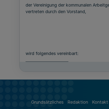
der Vereinigung der kommunalen Arbeitg
vertreten durch den Vorstand,
wird folgendes vereinbart:
______________________
*) Gleichlautende Tarifverträge smd ab
mit der Gewerkschaft Öffentliche Die
(ÖTV) - Hauptvorstand -, diese zugle
- Gewerkschaft der Polizei,
- Gewerkschaft Erziehung und Wisse
Grundsätzliches
Redaktion
Kontakt
- IndustrIegewerkschaft Bauen-Agra