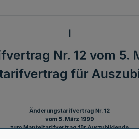
I
fvertrag Nr. 12 vom 5.
tarifvertrag für Auszub
Änderungstarifvertrag Nr. 12
vom 5. März 1999
zum Manteltarifvertrag für Auszubildende