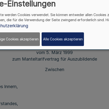
Gem. RdErl. d. Finanzministeriums - B 4050 - 2.1 - IV 1 
e-Einstellungen
u. d. Innenministeriums - 11 A 2 - 7.20.07 v. 31. 3. 1999
ite werden Cookies verwendet. Sie können entweder allen Cookies 
A.
hen, die für die Verwendung der Seite zwingend erforderlich sind. Hi
hutzerklärung
den der Manteltarifvertrag für Auszubildende vom 6
Innenministeriums v. 11. 3. 1975 - SMBl. NRW. 20319 -)
ige Cookies akzeptieren
Alle Cookies akzeptieren
Änderungstarifvertrag Nr. 12
vom 5. März 1999
zum Manteltarifvertrag für Auszubildende
Zwischen
s Innern,
rstandes,