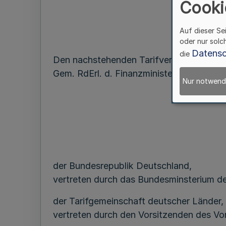
Cooki
Auf dieser Se
oder nur solc
Datensc
die
Den nachstehenden Tarifvertrag, durch 
Gem. RdErl. d. Finanzministeriums u. d. 
Nur notwend
der Bundesrepublik Deutschland,
vertreten durch das Bundesminsterium de
der Tarifgemeinschaft deutscher Länder,
vertreten durch den Vorsitzenden des Vo