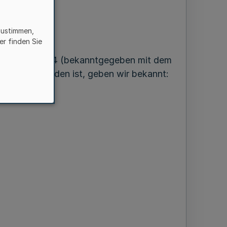
-
zustimmen,
er finden Sie
. Dezember 1974 (bekanntgegeben mit dem
 geändert worden ist, geben wir bekannt: